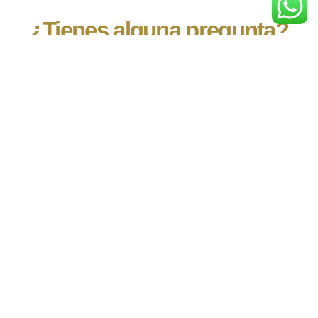
¿Tienes alguna pregunta?
Contacta con nosotros, estaremos encantados
de atenderte.
+34 616 28 07 06